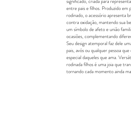
significado, criada para represent
entre pais e filhos. Produzido em
rodinado, o acessório apresenta br
contra oxidação, mantendo sua be
um símbolo de afeto e união famil
ocasiões, complementando diferent
Seu design atemporal faz dele um
pais, avós ou qualquer pessoa qu
especial daqueles que ama. Versáti
rodinada filhos é uma joia que t
tornando cada momento ainda ma
POLÍTICAS
Política de Troca e Devolução
Política de Entrega