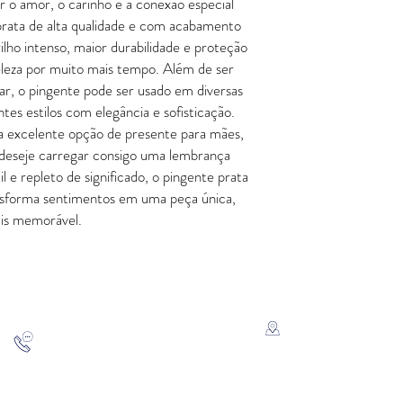
ar o amor, o carinho e a conexão especial
 prata de alta qualidade e com acabamento
ilho intenso, maior durabilidade e proteção
leza por muito mais tempo. Além de ser
iar, o pingente pode ser usado em diversas
es estilos com elegância e sofisticação.
a excelente opção de presente para mães,
e deseje carregar consigo uma lembrança
l e repleto de significado, o pingente prata
ransforma sentimentos em uma peça única,
is memorável.
FALE CONOSCO
ATENDIMENTO
Rua Padre Manoel de Nó
SP
11 - 94207-0305
11 - 97533-5444