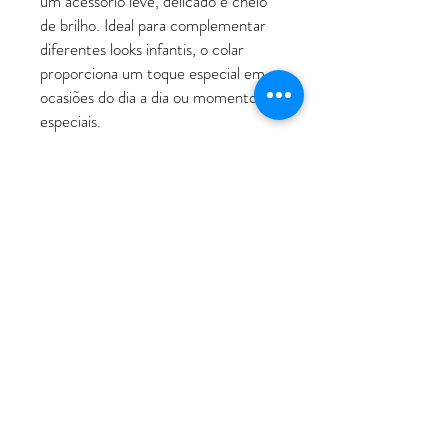
um acessório leve, delicado e cheio
de brilho. Ideal para complementar
diferentes looks infantis, o colar
proporciona um toque especial em
ocasiões do dia a dia ou momentos
especiais.
ATENDIMENTO
Rua Padre Manoel de Nóbrega, 494 - Bairro
Jardim - Santo André - SP
11 - 94207-0305
11 - 97533-5444
vendas@luxoerequinte.com.br