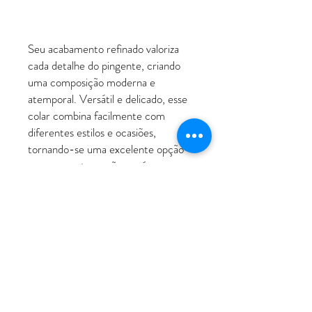
Seu acabamento refinado valoriza
cada detalhe do pingente, criando
uma composição moderna e
atemporal. Versátil e delicado, esse
colar combina facilmente com
diferentes estilos e ocasiões,
tornando-se uma excelente opção
para presentear mães, avós ou
pessoas que desejam carregar uma
lembrança especial sempre por
perto.
ATENDIMENTO
Rua Padre Manoel de Nóbrega, 494 - Bairro
Jardim - Santo André - SP