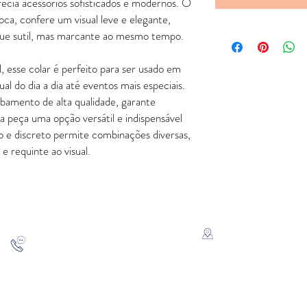
recia acessórios sofisticados e modernos. O
ca, confere um visual leve e elegante,
que sutil, mas marcante ao mesmo tempo.
 esse colar é perfeito para ser usado em
al do dia a dia até eventos mais especiais.
abamento de alta qualidade, garante
a peça uma opção versátil e indispensável
co e discreto permite combinações diversas,
 requinte ao visual.
FALE CONOSCO
ATENDIMENTO
Rua Padre Manoel de Nó
SP
11 - 94207-0305
11 - 97533-5444
vendas@luxoerequinte.