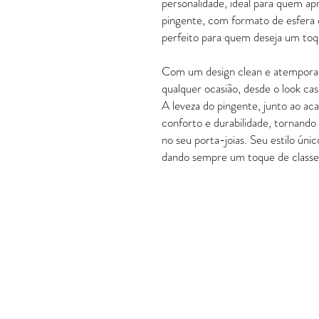
personalidade, ideal para quem ap
pingente, com formato de esfera o
perfeito para quem deseja um to
Com um design clean e atemporal,
qualquer ocasião, desde o look casu
A leveza do pingente, junto ao ac
conforto e durabilidade, tornando 
no seu porta-joias. Seu estilo úni
dando sempre um toque de classe e
POLÍTICAS
Política de Troca e Devolução
Política de Entrega
Garantia