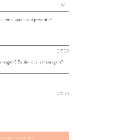
 de embalagem para presente?
0/500
mensagem? Se sim, qual a mensagem?
0/500
cionar ao carrinho