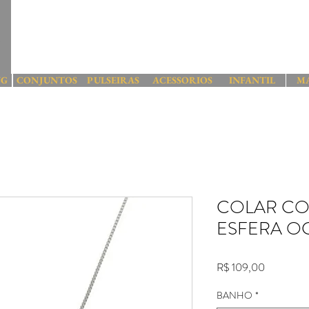
NG
CONJUNTOS
PULSEIRAS
ACESSORIOS
INFANTIL
M
COLAR CO
ESFERA O
Preço
R$ 109,00
BANHO
*