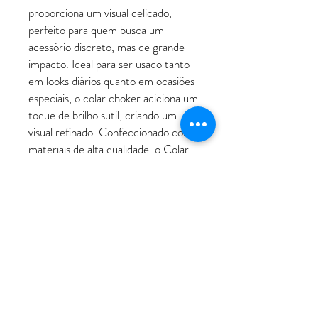
proporciona um visual delicado,
perfeito para quem busca um
acessório discreto, mas de grande
impacto. Ideal para ser usado tanto
em looks diários quanto em ocasiões
especiais, o colar choker adiciona um
toque de brilho sutil, criando um
visual refinado. Confeccionado com
materiais de alta qualidade, o Colar
Choker Delicada Design Fita Light é
a escolha perfeita para quem deseja
um acessório versátil e atemporal.
ATENDIMENTO
Rua Padre Manoel de Nóbrega, 494 - Bairro
Jardim - Santo André - SP