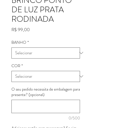
BRINCO PONTO
DE LUZ PRATA
RODINADA
Preço
R$ 99,00
BANHO
*
COR
*
O seu pedido necessita de embalagem para
presente? (opcional)
0/500
Adicionar cartão com mensagem? Se sim,