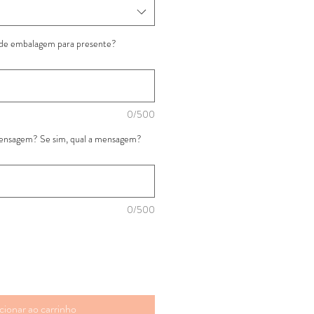
 de embalagem para presente?
0/500
mensagem? Se sim, qual a mensagem?
0/500
cionar ao carrinho