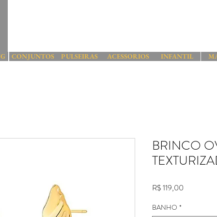
NG
CONJUNTOS
PULSEIRAS
ACESSORIOS
INFANTIL
M
BRINCO O
TEXTURIZ
Preço
R$ 119,00
BANHO
*