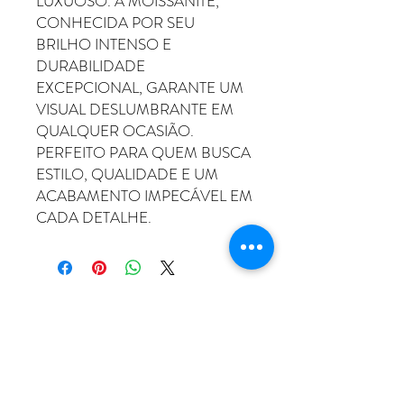
LUXUOSO. A MOISSANITE,
CONHECIDA POR SEU
BRILHO INTENSO E
DURABILIDADE
EXCEPCIONAL, GARANTE UM
VISUAL DESLUMBRANTE EM
QUALQUER OCASIÃO.
PERFEITO PARA QUEM BUSCA
ESTILO, QUALIDADE E UM
ACABAMENTO IMPECÁVEL EM
CADA DETALHE.
ATENDIMENTO
Rua Padre Manoel de Nóbrega, 494 - Bairro
Jardim - Santo André - SP
11 - 94207-0305
11 - 97533-5444