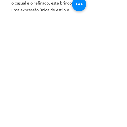
o casual e o refinado, este brinco é
uma expressão única de estilo e
classe.
ATENDIMENTO
Rua Padre Manoel de Nóbrega, 494 - Bairro
Jardim - Santo André - SP
11 - 94207-0305
11 - 97533-5444
vendas@luxoerequinte.com.br
POLÍTICAS
Política de Troca e Devolução
Política de Entrega
FALE CONOSCO