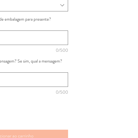
 de embalagem para presente?
0/500
mensagem? Se sim, qual a mensagem?
0/500
cionar ao carrinho