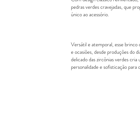
pedras verdes cravejadas, que pr
único ao acessório.
Versátil e atemporal, esse brinco
e ocasiões, desde produções do dia
delicado das zircônias verdes cria
personalidade e sofisticação para
POLÍTICAS
Política de Troca e Devolução
Política de Entrega
Garantia