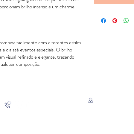
oporcionam brilho intenso e um charme
 combina facilmente com diferentes estilos
 a dia até eventos especiais. O brilho
 um visual refinado e elegante, trazendo
 qualquer composição.
FALE CONOSCO
ATENDIMENTO
Rua Padre Manoel de Nó
SP
11 - 94207-0305
11 - 97533-5444
vendas@luxoerequinte.