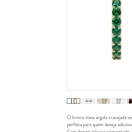
O brinco meia argola cravejada v
perfeita para quem deseja adiciona
Com design clássico reinventado, 