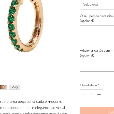
Selecionar
O seu pedido necessita
(opcional)
Adicionar cartão com 
(opcional)
Quantidade
*
erde é uma peça sofisticada e moderna,
r um toque de cor e elegância ao visual.
Adi
a meia argola ganha destaque através das