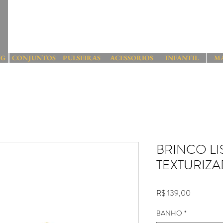
NG
CONJUNTOS
PULSEIRAS
ACESSORIOS
INFANTIL
M
BRINCO L
TEXTURIZ
Preço
R$ 139,00
BANHO
*