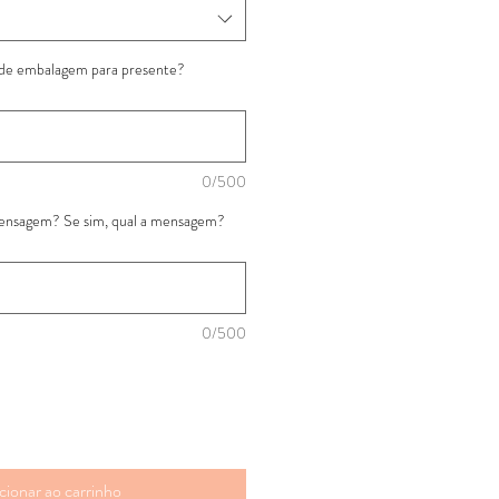
 de embalagem para presente?
0/500
mensagem? Se sim, qual a mensagem?
0/500
cionar ao carrinho