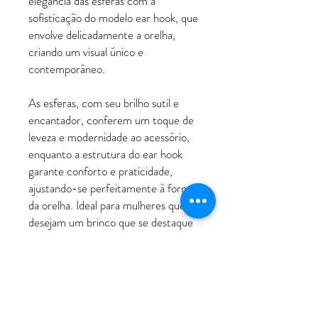
elegância das esferas com a
sofisticação do modelo ear hook, que
envolve delicadamente a orelha,
criando um visual único e
contemporâneo.
As esferas, com seu brilho sutil e
encantador, conferem um toque de
leveza e modernidade ao acessório,
enquanto a estrutura do ear hook
garante conforto e praticidade,
ajustando-se perfeitamente à forma
da orelha. Ideal para mulheres que
desejam um brinco que se destaque
sem perder a delicadeza, o
Brinco
Ear Hook Esferas Light
é perfeito
para ocasiões especiais ou para dar
um toque sofisticado ao look do dia a
dia.