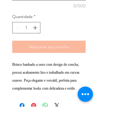
0/500
Quantidade
*
Adicionar ao carrinho
Brinco banhado a ouro com design de concha,
possui acabamento liso e trabalhado em curvas
suaves. Peça elegante e versátil, perfeita para
complementar looks com delicadeza e estilo.
ATENDIMENTO
Rua Padre Manoel de Nóbrega, 494 - Bairro
Jardim - Santo André - SP