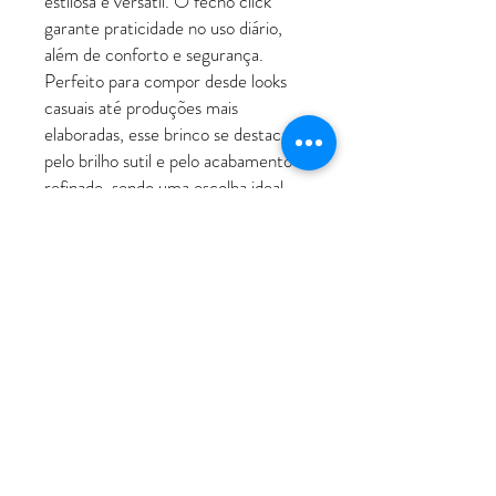
estilosa e versátil. O fecho click
garante praticidade no uso diário,
além de conforto e segurança.
Perfeito para compor desde looks
casuais até produções mais
elaboradas, esse brinco se destaca
pelo brilho sutil e pelo acabamento
refinado, sendo uma escolha ideal
para quem valoriza moda e
sofisticação em cada detalhe.
ATENDIMENTO
Rua Padre Manoel de Nóbrega, 494 - Bairro
Jardim - Santo André - SP
11 - 94207-0305
11 - 97533-5444
vendas@luxoerequinte.com.br