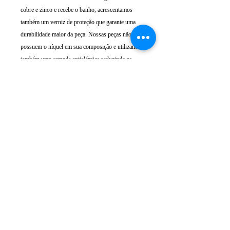
cobre e zinco e recebe o banho, acrescentamos
também um verniz de proteção que garante uma
durabilidade maior da peça. Nossas peças não
possuem o níquel em sua composição e utilizamos
também uma camada antialérgica reduzindo as
chances de alguma reação.
ATENDIMENTO
Rua Padre Manoel de Nóbrega, 494 - Bairro
Jardim - Santo André - SP
11 - 94207-0305
11 - 97533-5444
vendas@luxoerequinte.com.br
POLÍTICAS