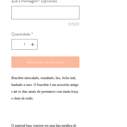
qual a mensagem? (opcional)
0/500
Quantidade
*
Adicionar ao carrinho
Bracelete intercalado, esmaltado, liso, fecho ímã,
banhado a ouro. O bracelete é um acessório antigo
e até os dias atuais ele permanece com muita força
e cheio de estilo.
O material base consiste em uma liga metálica de