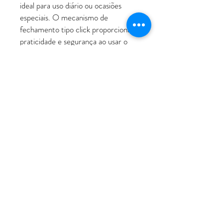
ideal para uso diário ou ocasiões
especiais. O mecanismo de
fechamento tipo click proporciona
praticidade e segurança ao usar o
acessório.
ATENDIMENTO
Rua Padre Manoel de Nóbrega, 494 - Bairro
Jardim - Santo André - SP
11 - 94207-0305
11 - 97533-5444
vendas@luxoerequinte.com.br
POLÍTICAS
Política de Troca e Devolução