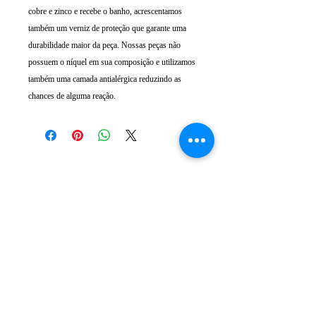
cobre e zinco e recebe o banho, acrescentamos
também um verniz de proteção que garante uma
durabilidade maior da peça. Nossas peças não
possuem o níquel em sua composição e utilizamos
também uma camada antialérgica reduzindo as
chances de alguma reação.
ATENDIMENTO
Rua Padre Manoel de Nóbrega, 494 - Bairro
Jardim - Santo André - SP
11 - 94207-0305
11 - 97533-5444
vendas@luxoerequinte.com.br
POLÍTICAS