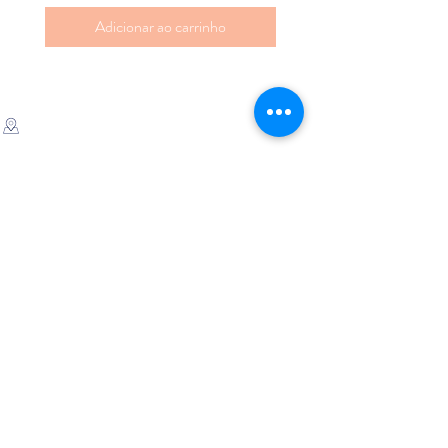
Adicionar ao carrinho
ATENDIMENTO
Rua Padre Manoel de Nóbrega, 494 - Bairro
Jardim - Santo André - SP
11 - 94207-0305
11 - 97533-5444
vendas@luxoerequinte.com.br
POLÍTICAS
Política de Troca e Devolução
Política de Entrega
FALE CONOSCO