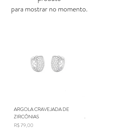
para mostrar no momento.
ARGOLA CRAVEJADA DE
BRINCO COM CRISTAL 
ZIRCÔNIAS
ABAULADO E VAZADO
Preço
Preço
R$ 79,00
R$ 239,00