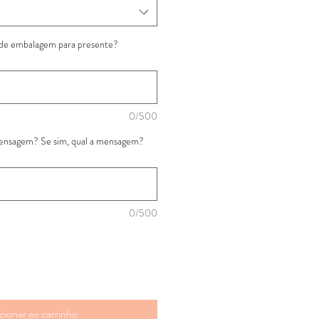
 de embalagem para presente?
0/500
mensagem? Se sim, qual a mensagem?
0/500
cionar ao carrinho