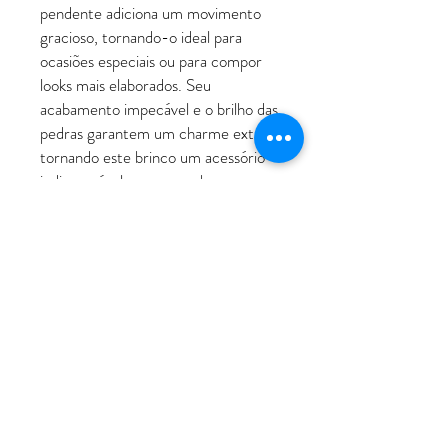
pendente adiciona um movimento
gracioso, tornando-o ideal para
ocasiões especiais ou para compor
looks mais elaborados. Seu
acabamento impecável e o brilho das
pedras garantem um charme extra,
tornando este brinco um acessório
indispensável para quem busca
elegância e estilo em todos os
momentos.
ATENDIMENTO
Rua Padre Manoel de Nóbrega, 494 - Bairro
Jardim - Santo André - SP
11 - 94207-0305
11 - 97533-5444