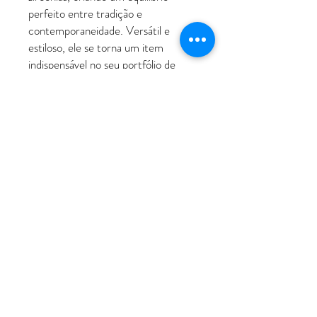
perfeito entre tradição e
contemporaneidade. Versátil e
estiloso, ele se torna um item
indispensável no seu portfólio de
acessórios
ATENDIMENTO
Rua Padre Manoel de Nóbrega, 494 - Bairro
Jardim - Santo André - SP
11 - 94207-0305
11 - 97533-5444
vendas@luxoerequinte.com.br
POLÍTICAS
Política de Troca e Devolução