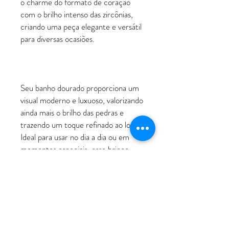
o charme do formato de coração
com o brilho intenso das zircônias,
criando uma peça elegante e versátil
para diversas ocasiões.
Seu banho dourado proporciona um
visual moderno e luxuoso, valorizando
ainda mais o brilho das pedras e
trazendo um toque refinado ao look.
Ideal para usar no dia a dia ou em
momentos especiais, esse brinco
harmoniza facilmente com
diferentes estilos, desde produções
mais casuais até composições
sofisticadas.