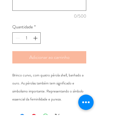
0/500
Quantidade
*
Adicionar ao carrinho
Brinco curvo, com quatro pérola shell, banhado a
ouro. As pérolas também tem significado e
simbolismo importante. Representando o símbolo
essencial da feminilidade e pureza.
ATENDIMENTO
Rua Padre Manoel de Nóbrega, 494 - Bairro