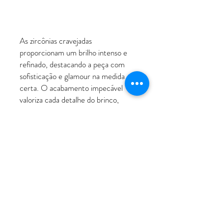
As zircônias cravejadas
proporcionam um brilho intenso e
refinado, destacando a peça com
sofisticação e glamour na medida
certa. O acabamento impecável
valoriza cada detalhe do brinco,
tornando-o ideal tanto para ocasiões
especiais quanto para compor looks
elegantes no dia a dia.
ATENDIMENTO
Rua Padre Manoel de Nóbrega, 494 - Bairro
Jardim - Santo André - SP