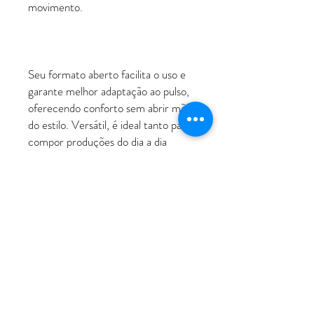
movimento.
Seu formato aberto facilita o uso e
garante melhor adaptação ao pulso,
oferecendo conforto sem abrir mão
do estilo. Versátil, é ideal tanto para
compor produções do dia a dia
quanto para complementar looks
mais elaborados em ocasiões
especiais.
ATENDIMENTO
Rua Padre Manoel de Nóbrega, 494 - Bairro
Jardim - Santo André - SP