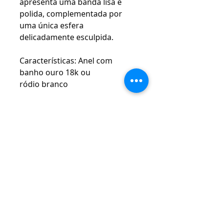
apresenta uma banda lisa e
polida, complementada por
uma única esfera
delicadamente esculpida.
Características: Anel com
banho ouro 18k ou
ródio branco
ATENDIMENTO
Rua Padre Manoel de Nóbrega, 494 - Bairro
Jardim - Santo André - SP
11 - 94207-0305